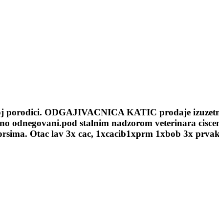
orodici. ODGAJIVACNICA KATIC prodaje izuzetno kval
lno odnegovani.pod stalnim nadzorom veterinara ciscen
 prsima. Otac lav 3x cac, 1xcacib1xprm 1xbob 3x prva