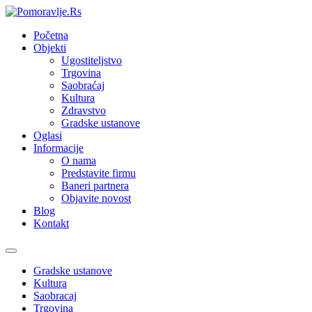
Početna
Objekti
Ugostiteljstvo
Trgovina
Saobraćaj
Kultura
Zdravstvo
Gradske ustanove
Oglasi
Informacije
O nama
Predstavite firmu
Baneri partnera
Objavite novost
Blog
Kontakt
Toggle
navigation
Gradske ustanove
Kultura
Saobracaj
Trgovina