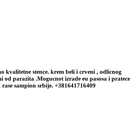
itetne stence. krem beli i crveni , odlicnog
i od parazita .Mogucnot izrade eu pasosa i pratece
k rase sampion srbije. +381641716409