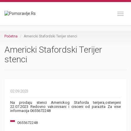
Toggl
Početna
Americki Stafordski Terijer stenci
Americki Stafordski Terijer
stenci
02.09.2023
Na prodaju stenci Americkog Staforda terijera,ostenjeni
22.07.2023 Redovno vakcinisani i cisceni od parazita Za vise
informacija 0655672248
0655672248