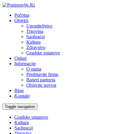
Početna
Objekti
Ugostiteljstvo
Trgovina
Saobraćaj
Kultura
Zdravstvo
Gradske ustanove
Oglasi
Informacije
O nama
Predstavite firmu
Baneri partnera
Objavite novost
Blog
Kontakt
Toggle navigation
Gradske ustanove
Kultura
Saobracaj
Trgovina