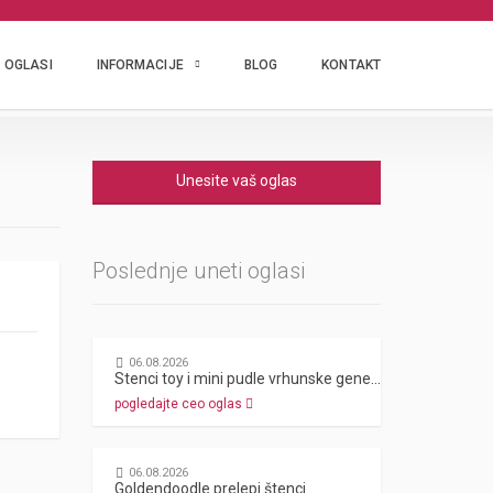
OGLASI
INFORMACIJE
BLOG
KONTAKT
Unesite vaš oglas
Poslednje uneti oglasi
06.08.2026
Stenci toy i mini pudle vrhunske genetike
pogledajte ceo oglas
06.08.2026
Goldendoodle prelepi štenci