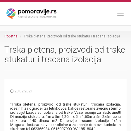
Toggl
Početna
Trska pletena, proizvodi od trske stukatur i trscana izolacija
Trska pletena, proizvodi od trske
stukatur i trscana izolacija
28.02.2021
"Trska pletena, proizvodi od trske stukatur i trscana izolacija,
idealnih za ograde i za letnikovce, kafice restorane zvucnu i termo
izolaciju! Izrada suncobrana od trske! Vase resenje za hladovinu!!!
Dimenzije stukatura. 1m x 5m 1,20m x 5m 1,60m x 5m 2x5m cena
stukatura: 140 dinara m2 Dimenzije trscane izolacije 1x2m
Moguca dostava za vece kolicine a za manje dostava kurirskom
sluzbom tel 062366924. 0616097900 0631851804 "