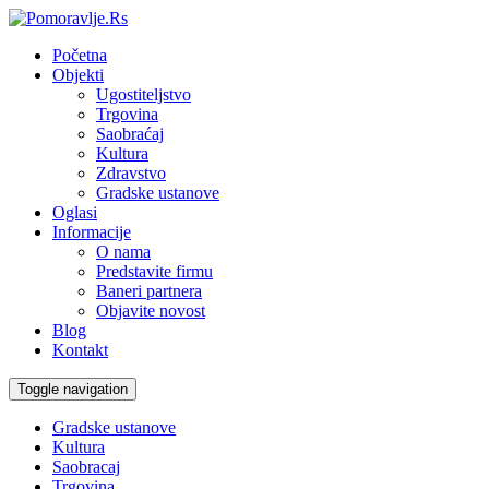
Početna
Objekti
Ugostiteljstvo
Trgovina
Saobraćaj
Kultura
Zdravstvo
Gradske ustanove
Oglasi
Informacije
O nama
Predstavite firmu
Baneri partnera
Objavite novost
Blog
Kontakt
Toggle navigation
Gradske ustanove
Kultura
Saobracaj
Trgovina