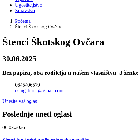
Ugostiteljstvo
Zdravstvo
Početna
Štenci Škotskog Ovčara
Štenci Škotskog Ovčara
30.06.2025
Bez papira, oba roditelja u našem vlasništvu. 3 žen
0645406579
uslugabroj1@gmail.com
Unesite vaš oglas
Poslednje uneti oglasi
06.08.2026
Stenci toy i mini pudle vrhunske genetike