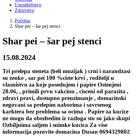
Ugostiteljstvo
Zdravstvo
Početna
Shar pei – šar pej stenci
Shar pei – šar pej stenci
15.08.2024
Tri prelepa steneta (beli muzijak ) crni i narandzasi
su zenke , sar pei 100 %ciste krvi , roditelji u
vlasnistvu za koje posedujem i papire Ostenjeni
28.06, , primili prvu vakcinu , cisceni od parazita ,
zdravi pravi, dostupno preuzimanje , domacinski
negovani sa prelepim naborima i savrsenog
karktera bez problema sa ocima . Papire za kucice
ne mogu da obezbedim iz razloga sto su jako skupi
Ozbiljnima saljem i snimke kucica Za vise
informacija pozovite domacina Dusan 0694329802