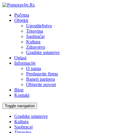
Početna
Objekti
Ugostiteljstvo
Trgovina
Saobraćaj
Kultura
Zdravstvo
Gradske ustanove
Oglasi
Informacije
O nama
Predstavite firmu
Baneri partnera
Objavite novost
Blog
Kontakt
Toggle navigation
Gradske ustanove
Kultura
Saobracaj
Trgovina