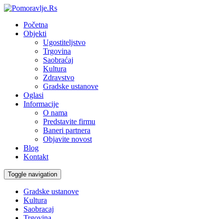
Početna
Objekti
Ugostiteljstvo
Trgovina
Saobraćaj
Kultura
Zdravstvo
Gradske ustanove
Oglasi
Informacije
O nama
Predstavite firmu
Baneri partnera
Objavite novost
Blog
Kontakt
Toggle navigation
Gradske ustanove
Kultura
Saobracaj
Trgovina