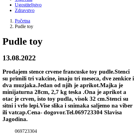
Ugostiteljstvo
Zdravstvo
Početna
Pudle toy
Pudle toy
13.08.2022
Prodajem stence crvene francuske toy pudle.Stenci
su primili tri vakcine, imaju tri meseca, dve zenkice i
dva muzjaka.Jedan od njih je aprikot.Majka je
minijaturna 28cm, 2,7 kg teska .Ona je aprikot a
otac je crven, isto toy pudla, visok 32 cm.Stenci su
sitni i vrlo lepi.Vise slika i snimaka saljemo na viber
ili vatcap.Cena- dogovor.Tel.069723304 Slavisa
Jagodina.
069723304