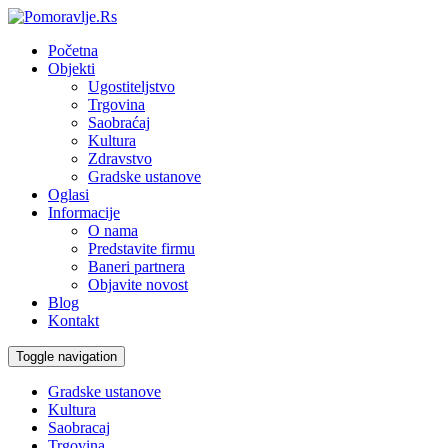
Početna
Objekti
Ugostiteljstvo
Trgovina
Saobraćaj
Kultura
Zdravstvo
Gradske ustanove
Oglasi
Informacije
O nama
Predstavite firmu
Baneri partnera
Objavite novost
Blog
Kontakt
Toggle navigation
Gradske ustanove
Kultura
Saobracaj
Trgovina