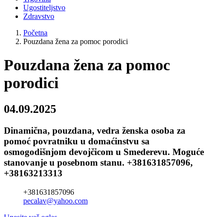
Ugostiteljstvo
Zdravstvo
Početna
Pouzdana žena za pomoc porodici
Pouzdana žena za pomoc
porodici
04.09.2025
Dinamična, pouzdana, vedra ženska osoba za
pomoć povratniku u domaćinstvu sa
osmogodišnjom devojčicom u Smederevu. Moguće
stanovanje u posebnom stanu. +381631857096,
+38163213313
+381631857096
pecalav@yahoo.com