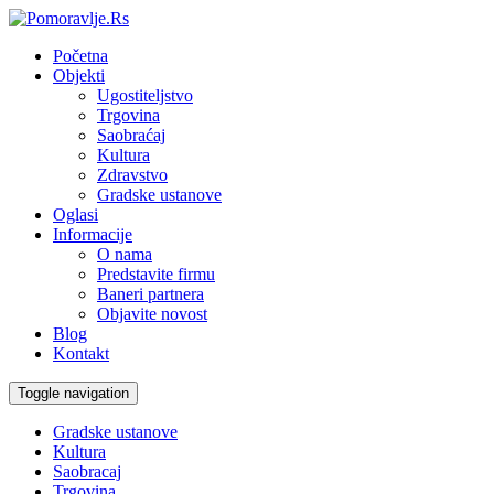
Početna
Objekti
Ugostiteljstvo
Trgovina
Saobraćaj
Kultura
Zdravstvo
Gradske ustanove
Oglasi
Informacije
O nama
Predstavite firmu
Baneri partnera
Objavite novost
Blog
Kontakt
Toggle navigation
Gradske ustanove
Kultura
Saobracaj
Trgovina