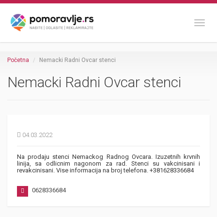
Toggl
Početna
Nemacki Radni Ovcar stenci
Nemacki Radni Ovcar stenci
04.03.2022
Na prodaju stenci Nemackog Radnog Ovcara. Izuzetnih krvnih
linija, sa odlicnim nagonom za rad. Stenci su vakcinisani i
revakcinisani. Vise informacija na broj telefona. +381628336684
0628336684