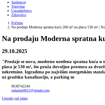
Saobracaj
Trgovina
Ugostiteljstvo
Zdravstvo
Početna
Na prodaju Moderna spratna kuća 200 m² na placu 530 m² | No
Na prodaju Moderna spratna kuć
29.10.2025
"Prodaje se nova, moderno uređena spratna kuća u m
placa je 530 m², što pruža dovoljno prostora za dvori
nekretnine. Izgrađena po najvišim energetskim standa
uz gradsku kanalizaciju, a parking m
0638742244
oglasise0015@gmail.com
Unesite vaš oglas