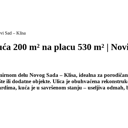
vi Sad – Klisa
a 200 m² na placu 530 m² | Novi
irnom delu Novog Sada – Klisa, idealna za porodičan
šte ili dodatne objekte. Ulica je obuhvaćena rekonstru
rdima, kuća je u savršenom stanju – useljiva odmah, b