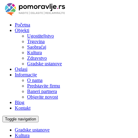
Početna
Objekti
Ugostiteljstvo
Trgovina
Saobraćaj
Kultura
Zdravstvo
Gradske ustanove
Oglasi
Informacije
O nama
Predstavite firmu
Baneri partnera
Objavite novost
Blog
Kontakt
Toggle navigation
Gradske ustanove
Kultura