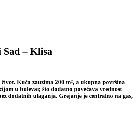
 Sad – Klisa
 život. Kuća zauzima 200 m², a ukupna površina
kcijom u bulevar, što dodatno povećava vrednost
ez dodatnih ulaganja. Grejanje je centralno na gas,