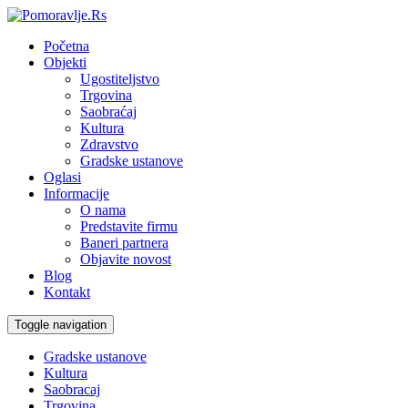
Početna
Objekti
Ugostiteljstvo
Trgovina
Saobraćaj
Kultura
Zdravstvo
Gradske ustanove
Oglasi
Informacije
O nama
Predstavite firmu
Baneri partnera
Objavite novost
Blog
Kontakt
Toggle navigation
Gradske ustanove
Kultura
Saobracaj
Trgovina