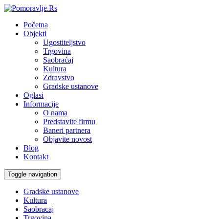
Početna
Objekti
Ugostiteljstvo
Trgovina
Saobraćaj
Kultura
Zdravstvo
Gradske ustanove
Oglasi
Informacije
O nama
Predstavite firmu
Baneri partnera
Objavite novost
Blog
Kontakt
Toggle navigation
Gradske ustanove
Kultura
Saobracaj
Trgovina