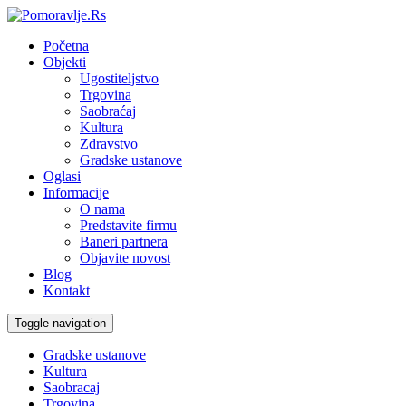
Početna
Objekti
Ugostiteljstvo
Trgovina
Saobraćaj
Kultura
Zdravstvo
Gradske ustanove
Oglasi
Informacije
O nama
Predstavite firmu
Baneri partnera
Objavite novost
Blog
Kontakt
Toggle navigation
Gradske ustanove
Kultura
Saobracaj
Trgovina