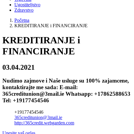
Ugostiteljstvo
Zdravstvo
Početna
KREDITIRANJE i FINANCIRANJE
KREDITIRANJE i
FINANCIRANJE
03.04.2021
Nudimo zajmove i Naše usluge su 100% zajamcene,
kontaktirajte me sada: E-mail:
365creditunion@3mail.ie Whatsapp: +17862588653
Tel: +19177454546
+19177454546
365creditunion@3mail.ie
http://365credit.webgarden.com
Unesite vaš oglas