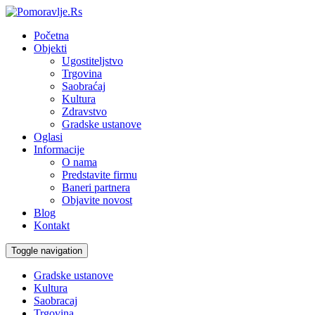
Početna
Objekti
Ugostiteljstvo
Trgovina
Saobraćaj
Kultura
Zdravstvo
Gradske ustanove
Oglasi
Informacije
O nama
Predstavite firmu
Baneri partnera
Objavite novost
Blog
Kontakt
Toggle navigation
Gradske ustanove
Kultura
Saobracaj
Trgovina