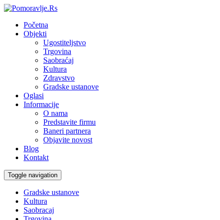
Početna
Objekti
Ugostiteljstvo
Trgovina
Saobraćaj
Kultura
Zdravstvo
Gradske ustanove
Oglasi
Informacije
O nama
Predstavite firmu
Baneri partnera
Objavite novost
Blog
Kontakt
Toggle navigation
Gradske ustanove
Kultura
Saobracaj
Trgovina