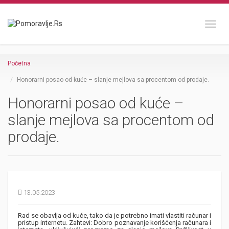
Toggl
Početna
Honorarni posao od kuće – slanje mejlova sa procentom od prodaje.
Honorarni posao od kuće –
slanje mejlova sa procentom od
prodaje.
13.05.2023
Rad se obavlja od kuće, tako da je potrebno imati vlastiti računar i
pristup internetu. Zahtevi: Dobro poznavanje korišćenja računara i