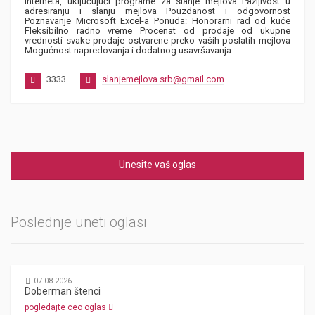
interneta, uključujući programe za slanje mejlova Pažljivost u
adresiranju i slanju mejlova Pouzdanost i odgovornost
Poznavanje Microsoft Excel-a Ponuda: Honorarni rad od kuće
Fleksibilno radno vreme Procenat od prodaje od ukupne
vrednosti svake prodaje ostvarene preko vaših poslatih mejlova
Mogućnost napredovanja i dodatnog usavršavanja
3333
slanjemejlova.srb@gmail.com
Unesite vaš oglas
Poslednje uneti oglasi
07.08.2026
Doberman štenci
pogledajte ceo oglas