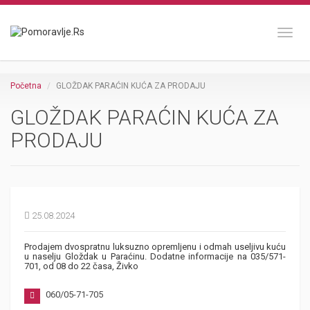
Toggl
Početna
GLOŽDAK PARAĆIN KUĆA ZA PRODAJU
GLOŽDAK PARAĆIN KUĆA ZA
PRODAJU
25.08.2024
Prodajem dvospratnu luksuzno opremljenu i odmah useljivu kuću
u naselju Gloždak u Paraćinu. Dodatne informacije na 035/571-
701, od 08 do 22 časa, Živko
060/05-71-705