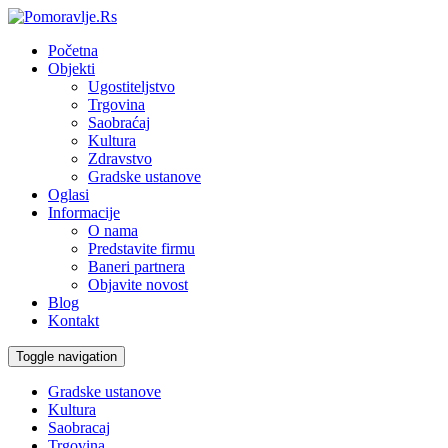
Početna
Objekti
Ugostiteljstvo
Trgovina
Saobraćaj
Kultura
Zdravstvo
Gradske ustanove
Oglasi
Informacije
O nama
Predstavite firmu
Baneri partnera
Objavite novost
Blog
Kontakt
Toggle navigation
Gradske ustanove
Kultura
Saobracaj
Trgovina