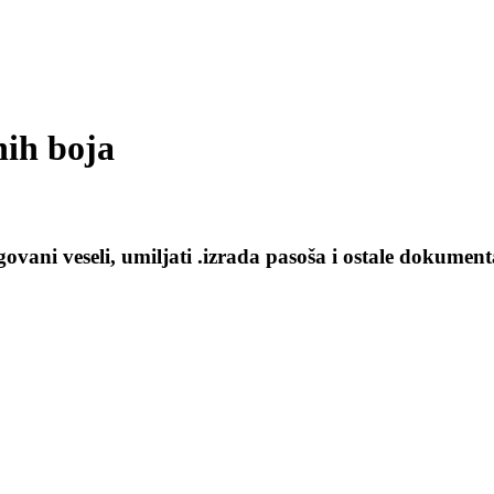
nih boja
govani veseli, umiljati .izrada pasoša i ostale dokume