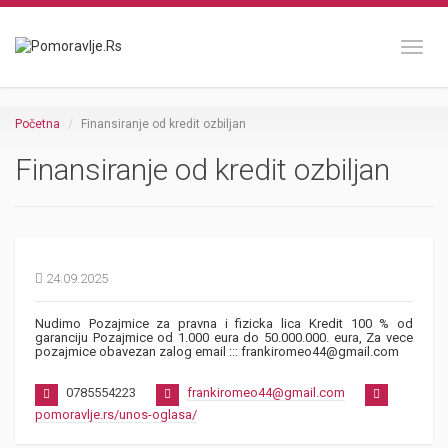
Toggl
Početna
Finansiranje od kredit ozbiljan
Finansiranje od kredit ozbiljan
24.09.2025
Nudimo Pozajmice za pravna i fizicka lica Kredit 100 % od
garanciju Pozajmice od 1.000 eura do 50.000.000. eura, Za vece
pozajmice obavezan zalog email ::: frankiromeo44@gmail.com
0785554223
frankiromeo44@gmail.com
pomoravlje.rs/unos-oglasa/