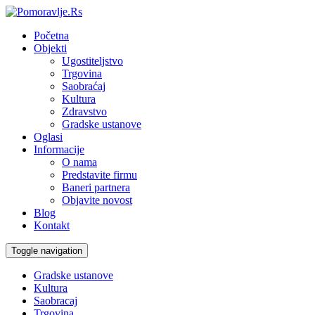
Početna
Objekti
Ugostiteljstvo
Trgovina
Saobraćaj
Kultura
Zdravstvo
Gradske ustanove
Oglasi
Informacije
O nama
Predstavite firmu
Baneri partnera
Objavite novost
Blog
Kontakt
Toggle navigation
Gradske ustanove
Kultura
Saobracaj
Trgovina