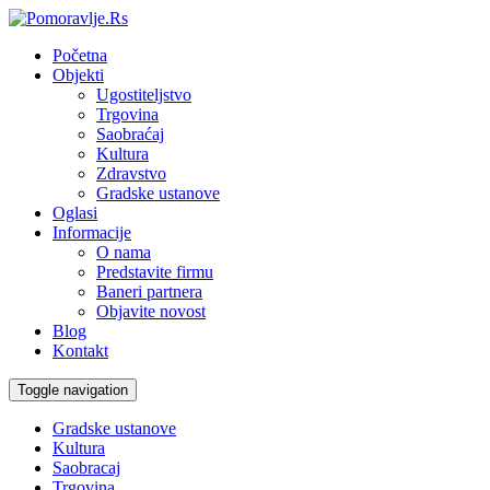
Početna
Objekti
Ugostiteljstvo
Trgovina
Saobraćaj
Kultura
Zdravstvo
Gradske ustanove
Oglasi
Informacije
O nama
Predstavite firmu
Baneri partnera
Objavite novost
Blog
Kontakt
Toggle navigation
Gradske ustanove
Kultura
Saobracaj
Trgovina