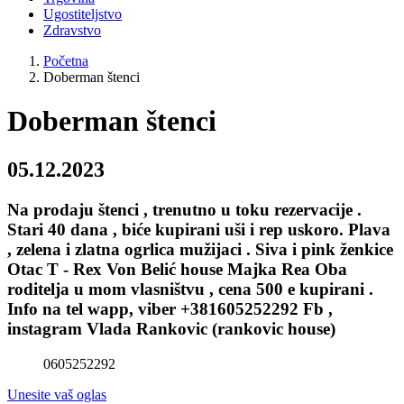
Ugostiteljstvo
Zdravstvo
Početna
Doberman štenci
Doberman štenci
05.12.2023
Na prodaju štenci , trenutno u toku rezervacije .
Stari 40 dana , biće kupirani uši i rep uskoro. Plava
, zelena i zlatna ogrlica mužijaci . Siva i pink ženkice
Otac T - Rex Von Belić house Majka Rea Oba
roditelja u mom vlasništvu , cena 500 e kupirani .
Info na tel wapp, viber +381605252292 Fb ,
instagram Vlada Rankovic (rankovic house)
0605252292
Unesite vaš oglas