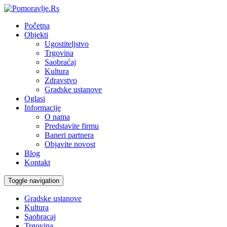
Početna
Objekti
Ugostiteljstvo
Trgovina
Saobraćaj
Kultura
Zdravstvo
Gradske ustanove
Oglasi
Informacije
O nama
Predstavite firmu
Baneri partnera
Objavite novost
Blog
Kontakt
Toggle navigation
Gradske ustanove
Kultura
Saobracaj
Trgovina