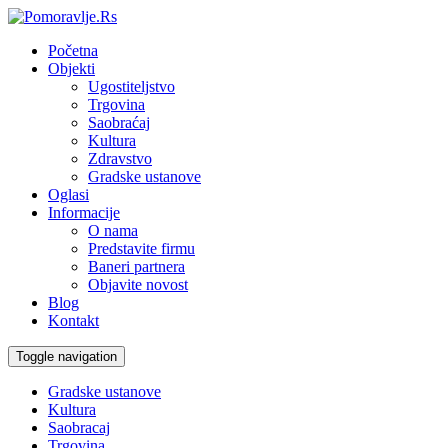
Početna
Objekti
Ugostiteljstvo
Trgovina
Saobraćaj
Kultura
Zdravstvo
Gradske ustanove
Oglasi
Informacije
O nama
Predstavite firmu
Baneri partnera
Objavite novost
Blog
Kontakt
Toggle navigation
Gradske ustanove
Kultura
Saobracaj
Trgovina