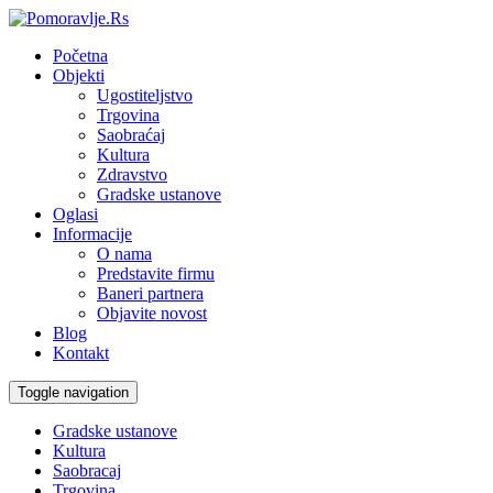
Početna
Objekti
Ugostiteljstvo
Trgovina
Saobraćaj
Kultura
Zdravstvo
Gradske ustanove
Oglasi
Informacije
O nama
Predstavite firmu
Baneri partnera
Objavite novost
Blog
Kontakt
Toggle navigation
Gradske ustanove
Kultura
Saobracaj
Trgovina