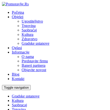
Početna
Objekti
Ugostiteljstvo
Trgovina
Saobraćaj
Kultura
Zdravstvo
Gradske ustanove
Oglasi
Informacije
O nama
Predstavite firmu
Baneri partnera
Objavite novost
Blog
Kontakt
Toggle navigation
Gradske ustanove
Kultura
Saobracaj
Trgovina