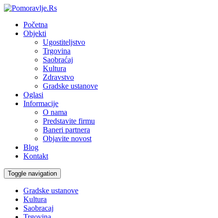
Početna
Objekti
Ugostiteljstvo
Trgovina
Saobraćaj
Kultura
Zdravstvo
Gradske ustanove
Oglasi
Informacije
O nama
Predstavite firmu
Baneri partnera
Objavite novost
Blog
Kontakt
Toggle navigation
Gradske ustanove
Kultura
Saobracaj
Trgovina