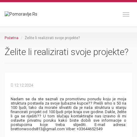
Toggl
Početna
Želite li realizirati svoje projekte?
Želite li realizirati svoje projekte?
12.12.2024
Nadam se da ste saznali za promotivnu ponudu koju je moja
struktura postavila za svoje ljubazne kupce?? Prešli smo s 50 na
100 ljudi, tako da morate shvatiti da je naša struktura u stanju
financirati projekt od 100 ljudi prije kraja ove godine. Dakle, želite
li ga se riješiti?? U tom slučaju kontaktirajte nas izravno ili mi
ostavite privatnu poruku kako biste dobili sve informacije o
postupcima koje treba slijediti. E-mail adresa:
brettonwoods813@gmail.com Viber: +33644652549