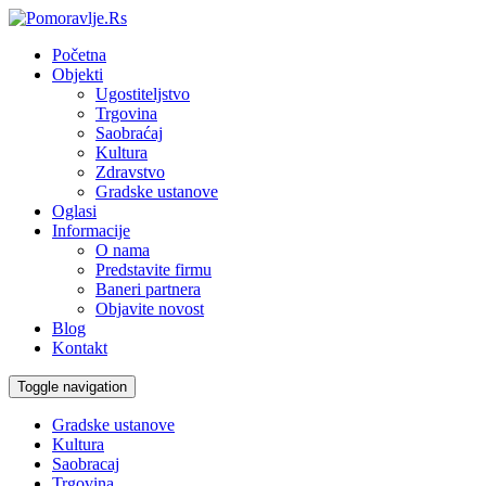
Početna
Objekti
Ugostiteljstvo
Trgovina
Saobraćaj
Kultura
Zdravstvo
Gradske ustanove
Oglasi
Informacije
O nama
Predstavite firmu
Baneri partnera
Objavite novost
Blog
Kontakt
Toggle navigation
Gradske ustanove
Kultura
Saobracaj
Trgovina