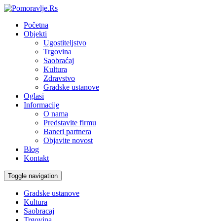
Početna
Objekti
Ugostiteljstvo
Trgovina
Saobraćaj
Kultura
Zdravstvo
Gradske ustanove
Oglasi
Informacije
O nama
Predstavite firmu
Baneri partnera
Objavite novost
Blog
Kontakt
Toggle navigation
Gradske ustanove
Kultura
Saobracaj
Trgovina