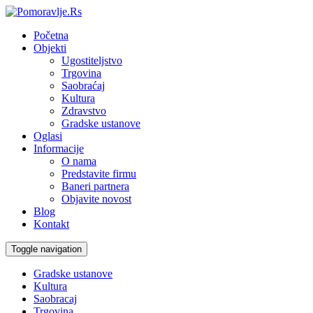
Početna
Objekti
Ugostiteljstvo
Trgovina
Saobraćaj
Kultura
Zdravstvo
Gradske ustanove
Oglasi
Informacije
O nama
Predstavite firmu
Baneri partnera
Objavite novost
Blog
Kontakt
Toggle navigation
Gradske ustanove
Kultura
Saobracaj
Trgovina