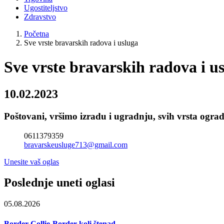
Ugostiteljstvo
Zdravstvo
Početna
Sve vrste bravarskih radova i usluga
Sve vrste bravarskih radova i u
10.02.2023
Poštovani, vršimo izradu i ugradnju, svih vrsta ograd
0611379359
bravarskeusluge713@gmail.com
Unesite vaš oglas
Poslednje uneti oglasi
05.08.2026
Border Collie-Border koli štenad