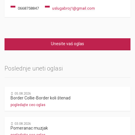
0668758847
uslugabroj1@gmail.com
Unesite vaš oglas
Poslednje uneti oglasi
05.08.2026
Border Collie-Border koli štenad
pogledajte ceo oglas
03.08.2026
Pomeranac muzjak