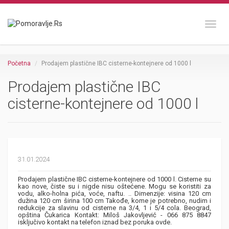
Toggl
Početna
Prodajem plastične IBC cisterne-kontejnere od 1000 l
Prodajem plastične IBC
cisterne-kontejnere od 1000 l
31.01.2024
Prodajem plastične IBC cisterne-kontejnere od 1000 l. Cisterne su
kao nove, čiste su i nigde nisu oštećene. Mogu se koristiti za
vodu, alko-holna pića, voće, naftu. .. Dimenzije: visina 120 cm
dužina 120 cm širina 100 cm Takođe, kome je potrebno, nudim i
redukcije za slavinu od cisterne na 3/4, 1 i 5/4 cola. Beograd,
opština Čukarica Kontakt: Miloš Jakovljević - 066 875 8847
isključivo kontakt na telefon iznad bez poruka ovde.