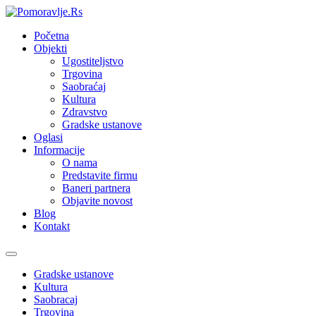
Početna
Objekti
Ugostiteljstvo
Trgovina
Saobraćaj
Kultura
Zdravstvo
Gradske ustanove
Oglasi
Informacije
O nama
Predstavite firmu
Baneri partnera
Objavite novost
Blog
Kontakt
Toggle
navigation
Gradske ustanove
Kultura
Saobracaj
Trgovina