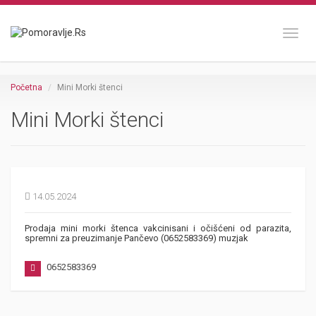
Toggl
Početna
Mini Morki štenci
Mini Morki štenci
14.05.2024
Prodaja mini morki štenca vakcinisani i očišćeni od parazita,
spremni za preuzimanje Pančevo (0652583369) muzjak
0652583369