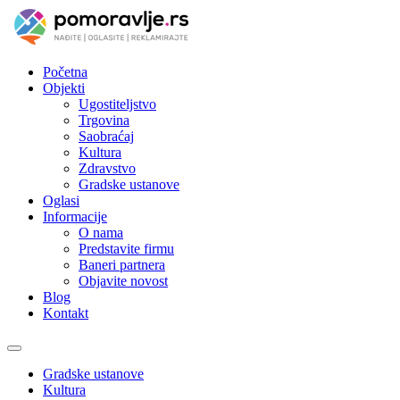
Početna
Objekti
Ugostiteljstvo
Trgovina
Saobraćaj
Kultura
Zdravstvo
Gradske ustanove
Oglasi
Informacije
O nama
Predstavite firmu
Baneri partnera
Objavite novost
Blog
Kontakt
Toggle
navigation
Gradske ustanove
Kultura