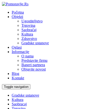
Početna
Objekti
Ugostiteljstvo
Trgovina
Saobraćaj
Kultura
Zdravstvo
Gradske ustanove
Oglasi
Informacije
O nama
Predstavite firmu
Baneri partnera
Objavite novost
Blog
Kontakt
Toggle navigation
Gradske ustanove
Kultura
Saobracaj
Trgovina