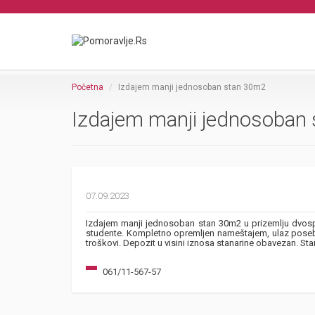
Početna
Izdajem manji jednosoban stan 30m2
Izdajem manji jednosoban
07.09.2023
Izdajem manji jednosoban stan 30m2 u prizemlju dvosp
studente. Kompletno opremljen nameštajem, ulaz poseban
troškovi. Depozit u visini iznosa stanarine obavezan. Sta
061/11-567-57