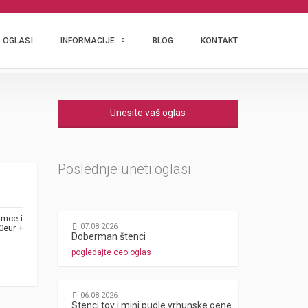
OGLASI
INFORMACIJE
BLOG
KONTAKT
Unesite vaš oglas
Poslednje uneti oglasi
amce i
07.08.2026
0eur +
Doberman štenci
pogledajte ceo oglas
06.08.2026
Stenci toy i mini pudle vrhunske genetike