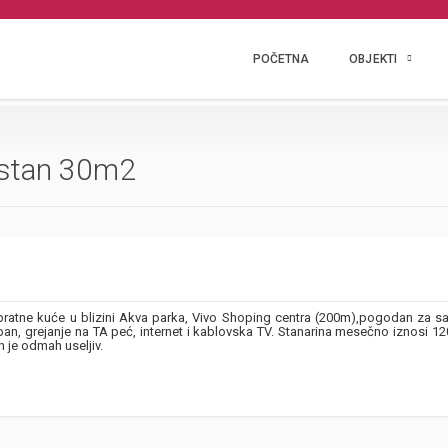
POČETNA
OBJEKTI
 stan 30m2
ratne kuće u blizini Akva parka, Vivo Shoping centra (200m),pogodan za s
, grejanje na TA peć, internet i kablovska TV. Stanarina mesečno iznosi 12
n je odmah useljiv.