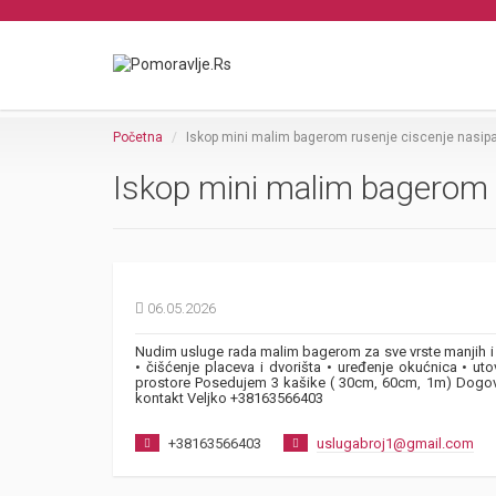
Početna
Iskop mini malim bagerom rusenje ciscenje nasip
Iskop mini malim bagerom 
06.05.2026
Nudim usluge rada malim bagerom za sve vrste manjih i sr
• čišćenje placeva i dvorišta • uređenje okućnica • ut
prostore Posedujem 3 kašike ( 30cm, 60cm, 1m) Dogovo
kontakt Veljko +38163566403
+38163566403
uslugabroj1@gmail.com