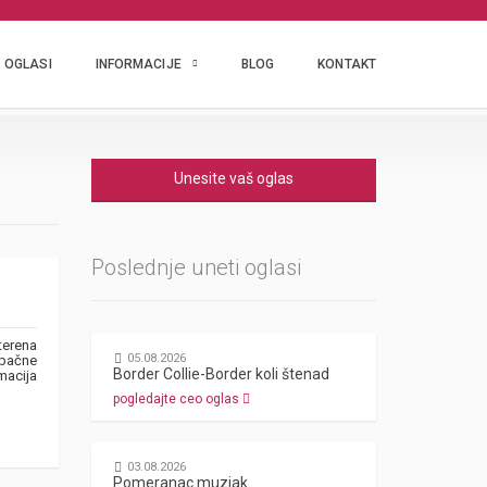
OGLASI
INFORMACIJE
BLOG
KONTAKT
Unesite vaš oglas
Poslednje uneti oglasi
terena
05.08.2026
upačne
Border Collie-Border koli štenad
macija
pogledajte ceo oglas
03.08.2026
Pomeranac muzjak