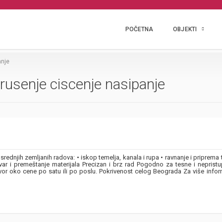
POČETNA
OBJEKTI
anje
rusenje ciscenje nasipanje
ednjih zemljanih radova: • iskop temelja, kanala i rupa • ravnanje i priprema 
ovar i premeštanje materijala Precizan i brz rad Pogodno za tesne i neprist
r oko cene po satu ili po poslu. Pokrivenost celog Beograda Za više infor