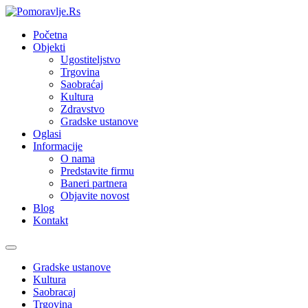
Početna
Objekti
Ugostiteljstvo
Trgovina
Saobraćaj
Kultura
Zdravstvo
Gradske ustanove
Oglasi
Informacije
O nama
Predstavite firmu
Baneri partnera
Objavite novost
Blog
Kontakt
Toggle
navigation
Gradske ustanove
Kultura
Saobracaj
Trgovina