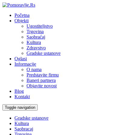
Početna
Objekti
Ugostiteljstvo
Trgovina
Saobraćaj
Kultura
Zdravstvo
Gradske ustanove
Oglasi
Informacije
O nama
Predstavite firmu
Baneri partnera
Objavite novost
Blog
Kontakt
Toggle navigation
Gradske ustanove
Kultura
Saobracaj
Trgovina