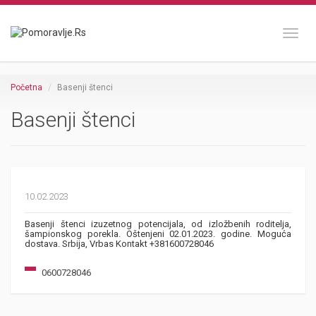
Toggl
Početna
Basenji štenci
Basenji štenci
10.02.2023
Basenji štenci izuzetnog potencijala, od izložbenih roditelja,
šampionskog porekla. Oštenjeni 02.01.2023. godine. Moguća
dostava. Srbija, Vrbas Kontakt +381600728046
0600728046