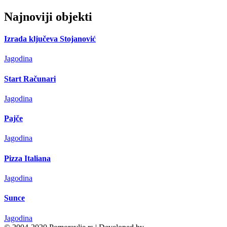
Najnoviji objekti
Izrada ključeva Stojanović
Jagodina
Start Računari
Jagodina
Pajče
Jagodina
Pizza Italiana
Jagodina
Sunce
Jagodina