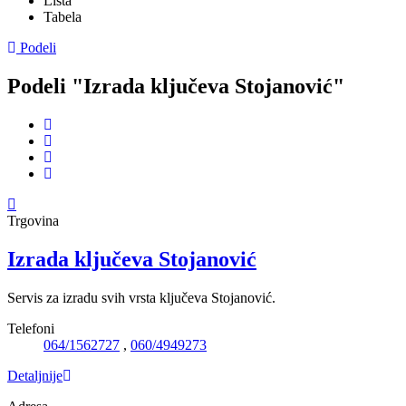
Lista
Tabela
Podeli
Podeli "Izrada ključeva Stojanović"
Trgovina
Izrada ključeva Stojanović
Servis za izradu svih vrsta ključeva Stojanović.
Telefoni
064/1562727
,
060/4949273
Detaljnije