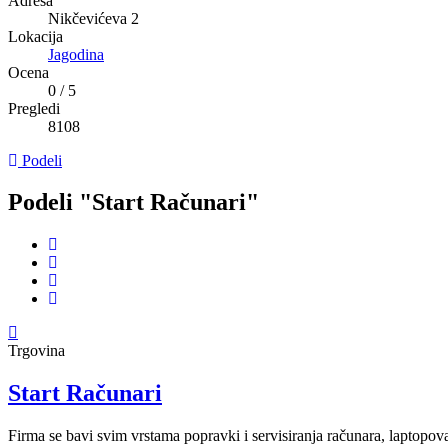
Adresa
Nikčevićeva 2
Lokacija
Jagodina
Ocena
0
/
5
Pregledi
8108
Podeli
Podeli "Start Računari"
Trgovina
Start Računari
Firma se bavi svim vrstama popravki i servisiranja računara, laptopov