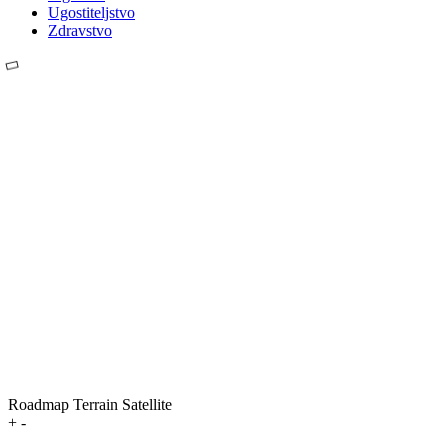
Ugostiteljstvo
Zdravstvo
Roadmap
Terrain
Satellite
+
-