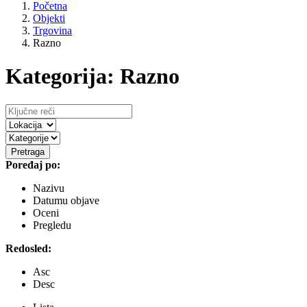
Početna
Objekti
Trgovina
Razno
Kategorija: Razno
Pretraga
Poređaj po:
Nazivu
Datumu objave
Oceni
Pregledu
Redosled:
Asc
Desc