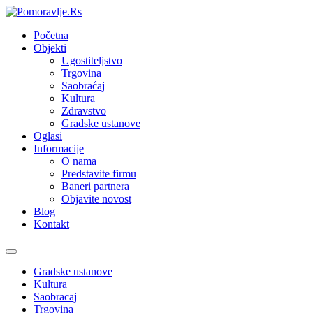
Početna
Objekti
Ugostiteljstvo
Trgovina
Saobraćaj
Kultura
Zdravstvo
Gradske ustanove
Oglasi
Informacije
O nama
Predstavite firmu
Baneri partnera
Objavite novost
Blog
Kontakt
Toggle
navigation
Gradske ustanove
Kultura
Saobracaj
Trgovina