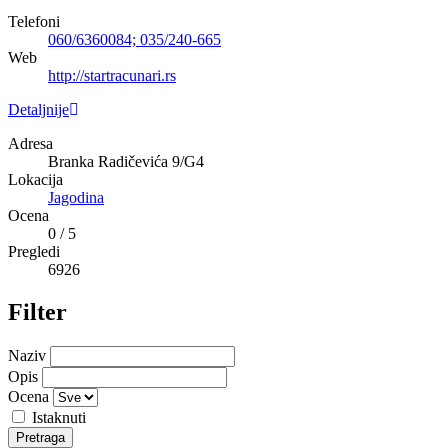
Telefoni
060/6360084; 035/240-665
Web
http://startracunari.rs
Detaljnije
Adresa
Branka Radičevića 9/G4
Lokacija
Jagodina
Ocena
0
/
5
Pregledi
6926
Filter
Naziv
Opis
Ocena
Istaknuti
Pretraga